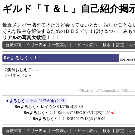
ギルド「Ｔ＆Ｌ」自己紹介掲
最近メンバー増えてきたけど会ってないとか、話したことな
そんな悩みを解決するためのＢＢＳです！ぼけ＆つっこみも
リアルの写真大歓迎！！！
新規投稿
┃
ツリー表示
┃
一覧表示
┃
トピック表示
┃
検索
┃
設定
┃
ホ
Re:よろしく～！！
Koron
Q番号おしえて～～
かりすんべえ～
<Mozilla/4.0 (compatible; MSIE 5
▼
よろしく～
ケル
01/7/6(金) 21:31
Re:よろしく～
レイヴン
01/7/8(日) 9:30
Re:よろしく～！！
Korone＠MFC
01/7/12(木) 1:56
≪
Re:よろしく～！！
KOU
01/7/13(金) 19:06
新規投稿
┃
ツリー表示
┃
一覧表示
┃
トピック表示
┃
検索
┃
設定
┃
ホ