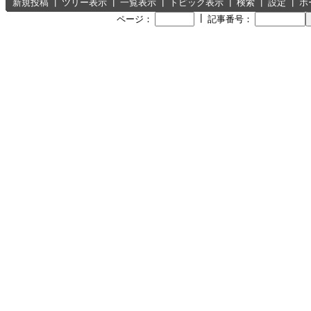
新規投稿
┃
ツリー表示
┃
一覧表示
┃
トピック表示
┃
検索
┃
設定
┃
ホ
┃
ページ：
記事番号：