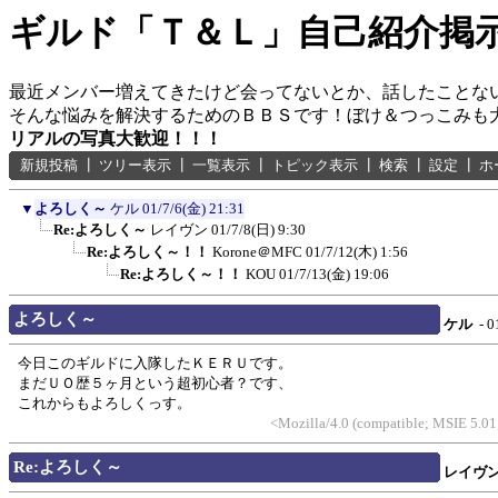
ギルド「Ｔ＆Ｌ」自己紹介掲
最近メンバー増えてきたけど会ってないとか、話したことな
そんな悩みを解決するためのＢＢＳです！ぼけ＆つっこみも
リアルの写真大歓迎！！！
新規投稿
┃
ツリー表示
┃
一覧表示
┃
トピック表示
┃
検索
┃
設定
┃
ホ
▼
よろしく～
ケル
01/7/6(金) 21:31
Re:よろしく～
レイヴン
01/7/8(日) 9:30
Re:よろしく～！！
Korone＠MFC
01/7/12(木) 1:56
Re:よろしく～！！
KOU
01/7/13(金) 19:06
よろしく～
ケル
- 0
今日このギルドに入隊したＫＥＲＵです。
まだＵＯ歴５ヶ月という超初心者？です、
これからもよろしくっす。
<Mozilla/4.0 (compatible; MSIE 5.0
Re:よろしく～
レイヴ