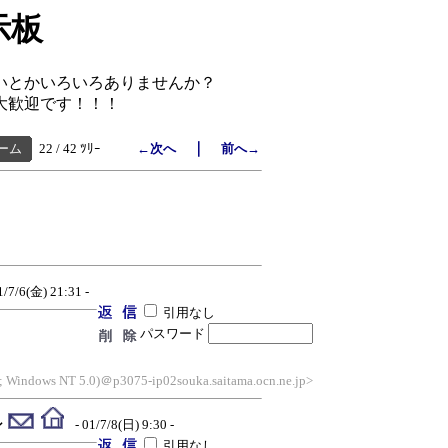
示板
いとかいろいろありませんか？
大歓迎です！！！
｜
ーム
22 / 42 ﾂﾘｰ
←次へ
前へ→
1/7/6(金) 21:31 -
引用なし
パスワード
1; Windows NT 5.0)＠p3075-ip02souka.saitama.ocn.ne.jp>
ン
- 01/7/8(日) 9:30 -
引用なし