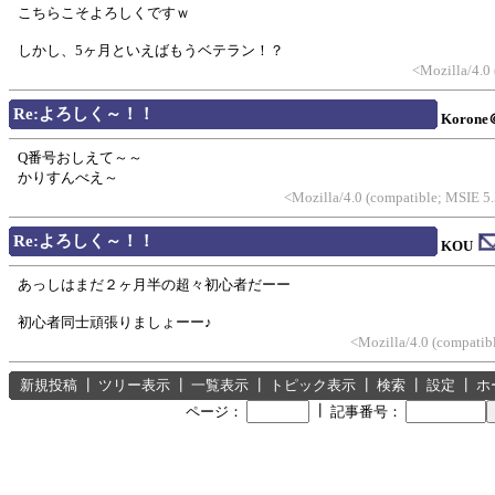
こちらこそよろしくですｗ
しかし、5ヶ月といえばもうベテラン！？
<Mozilla/4.0
Re:よろしく～！！
Koron
Q番号おしえて～～
かりすんべえ～
<Mozilla/4.0 (compatible; MSIE 5
Re:よろしく～！！
KOU
あっしはまだ２ヶ月半の超々初心者だーー
初心者同士頑張りましょーー♪
<Mozilla/4.0 (compatib
新規投稿
┃
ツリー表示
┃
一覧表示
┃
トピック表示
┃
検索
┃
設定
┃
ホ
┃
ページ：
記事番号：