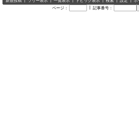
新規投稿
┃
ツリー表示
┃
一覧表示
┃
トピック表示
┃
検索
┃
設定
┃
ホ
┃
ページ：
記事番号：