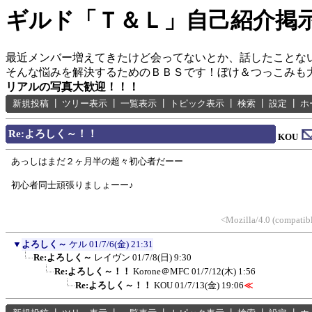
ギルド「Ｔ＆Ｌ」自己紹介掲
最近メンバー増えてきたけど会ってないとか、話したことな
そんな悩みを解決するためのＢＢＳです！ぼけ＆つっこみも
リアルの写真大歓迎！！！
新規投稿
┃
ツリー表示
┃
一覧表示
┃
トピック表示
┃
検索
┃
設定
┃
ホ
Re:よろしく～！！
KOU
あっしはまだ２ヶ月半の超々初心者だーー
初心者同士頑張りましょーー♪
<Mozilla/4.0 (compatib
▼
よろしく～
ケル
01/7/6(金) 21:31
Re:よろしく～
レイヴン
01/7/8(日) 9:30
Re:よろしく～！！
Korone＠MFC
01/7/12(木) 1:56
Re:よろしく～！！
KOU
01/7/13(金) 19:06
≪