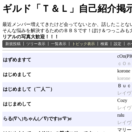
ギルド「Ｔ＆Ｌ」自己紹介掲
最近メンバー増えてきたけど会ってないとか、話したことな
そんな悩みを解決するためのＢＢＳです！ぼけ＆つっこみも
リアルの写真大歓迎！！！
新規投稿
┃
ツリー表示
┃
一覧表示
┃
トピック表示
┃
検索
┃
設定
┃
ホ
cOn(PI
はずめますて
ｃＯｎ
korone
はじめまして
korone
Ｂｕｃ
はじめまして（￣人￣）
レイヴ
Cozy
はじまめして
レイヴ
ralu
らる(∇＼)ちゃん(／∇)です(σ'∇')σ
レイヴ
マリー