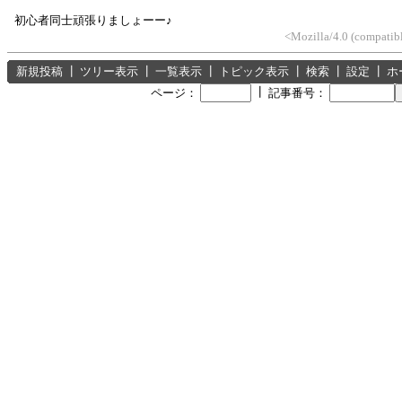
初心者同士頑張りましょーー♪
<Mozilla/4.0 (compatib
新規投稿
┃
ツリー表示
┃
一覧表示
┃
トピック表示
┃
検索
┃
設定
┃
ホ
┃
ページ：
記事番号：