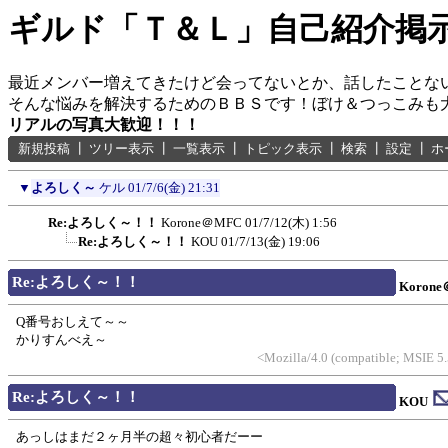
ギルド「Ｔ＆Ｌ」自己紹介掲
最近メンバー増えてきたけど会ってないとか、話したことな
そんな悩みを解決するためのＢＢＳです！ぼけ＆つっこみも
リアルの写真大歓迎！！！
新規投稿
┃
ツリー表示
┃
一覧表示
┃
トピック表示
┃
検索
┃
設定
┃
ホ
▼
よろしく～
ケル
01/7/6(金) 21:31
Re:よろしく～！！
Korone＠MFC
01/7/12(木) 1:56
Re:よろしく～！！
KOU
01/7/13(金) 19:06
Re:よろしく～！！
Koron
Q番号おしえて～～
かりすんべえ～
<Mozilla/4.0 (compatible; MSIE 5
Re:よろしく～！！
KOU
あっしはまだ２ヶ月半の超々初心者だーー