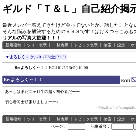
ギルド「Ｔ＆Ｌ」自己紹介掲
最近メンバー増えてきたけど会ってないとか、話したことな
そんな悩みを解決するためのＢＢＳです！ぼけ＆つっこみも
リアルの写真大歓迎！！！
新規投稿
┃
ツリー表示
┃
一覧表示
┃
トピック表示
┃
検索
┃
設定
┃
ホ
▼
よろしく～
ケル
01/7/6(金) 21:31
Re:よろしく～！！
KOU
01/7/13(金) 19:06
Re:よろしく～！！
KOU
あっしはまだ２ヶ月半の超々初心者だーー
初心者同士頑張りましょーー♪
<Mozilla/4.0 (compatib
新規投稿
┃
ツリー表示
┃
一覧表示
┃
トピック表示
┃
検索
┃
設定
┃
ホ
┃
ページ：
記事番号：