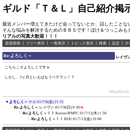
ギルド「Ｔ＆Ｌ」自己紹介掲
最近メンバー増えてきたけど会ってないとか、話したことな
そんな悩みを解決するためのＢＢＳです！ぼけ＆つっこみも
リアルの写真大歓迎！！！
新規投稿
┃
ツリー表示
┃
一覧表示
┃
トピック表示
┃
検索
┃
設定
┃
ホ
Re:よろしく～
レイヴ
こちらこそよろしくですｗ
しかし、5ヶ月といえばもうベテラン！？
<Mozilla/4.0
▼
よろしく～
ケル
01/7/6(金) 21:31
Re:よろしく～
レイヴン
01/7/8(日) 9:30
≪
Re:よろしく～！！
Korone＠MFC
01/7/12(木) 1:56
Re:よろしく～！！
KOU
01/7/13(金) 19:06