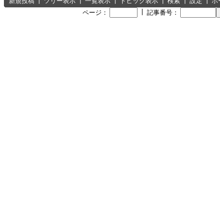
新規投稿
┃
ツリー表示
┃
一覧表示
┃
トピック表示
┃
検索
┃
設定
┃
ホ
┃
ページ：
記事番号：