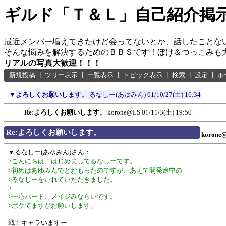
ギルド「Ｔ＆Ｌ」自己紹介掲
最近メンバー増えてきたけど会ってないとか、話したことな
そんな悩みを解決するためのＢＢＳです！ぼけ＆つっこみも
リアルの写真大歓迎！！！
新規投稿
┃
ツリー表示
┃
一覧表示
┃
トピック表示
┃
検索
┃
設定
┃
ホ
▼
よろしくお願いします。
るなしー(あゆみん)
01/10/27(土) 16:34
Re:よろしくお願いします。
korone@LS
01/11/3(土) 19:50
Re:よろしくお願いします。
korone
▼るなしー(あゆみん)さん：
>こんにちは、はじめましてるなしーです。
>初めはあゆみんでとおもったのですが、あえて開発途中の
>るなしーをいれていただきました。
>
>一応バード、メイジみならいです。
>ボケてますがお願いします。
戦士キャラいますー