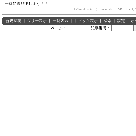
一緒に遊びましょう＾＾
<Mozilla/4.0 (compatible; MSIE 6.0
新規投稿
┃
ツリー表示
┃
一覧表示
┃
トピック表示
┃
検索
┃
設定
┃
ホ
┃
ページ：
記事番号：