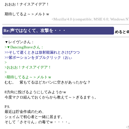
おおお！ナイスアイデア！
期待してるよ～＞メルトｗ
<Mozilla/4.0 (compatible; MSIE 6.0; Windows N
Re:声ではなくて、攻撃を・・・
めると
▼レイヴンさん：
>▼DancingBraveさん：
>>そして逝くときは放射能漏れとさけびつつ
>>紫ポーションをダブルクリック（おぃ
>
>おおお！ナイスアイデア！
>
>期待してるよ～＞メルトｗ
むむ。 紫もてるほどカバンに空きがあったかな？
8方向に投げるようにしてみようかｗ
今度マクロ組んでおくからから教えて～＞ぎるますぅ。
P.S.
最近は貯金作成のため、
シェイムで初心者と一緒に居ます。
そして「さそりん」の毒でｗ・・・・。
<