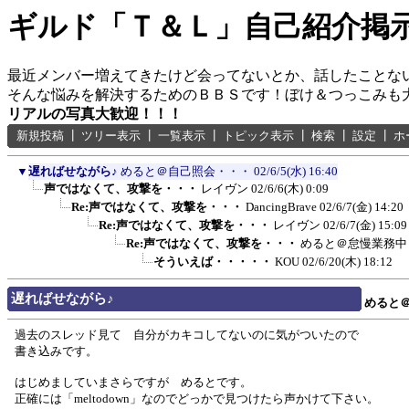
ギルド「Ｔ＆Ｌ」自己紹介掲
最近メンバー増えてきたけど会ってないとか、話したことな
そんな悩みを解決するためのＢＢＳです！ぼけ＆つっこみも
リアルの写真大歓迎！！！
新規投稿
┃
ツリー表示
┃
一覧表示
┃
トピック表示
┃
検索
┃
設定
┃
ホ
▼
遅ればせながら♪
めると＠自己照会・・・
02/6/5(水) 16:40
声ではなくて、攻撃を・・・
レイヴン
02/6/6(木) 0:09
Re:声ではなくて、攻撃を・・・
DancingBrave
02/6/7(金) 14:20
Re:声ではなくて、攻撃を・・・
レイヴン
02/6/7(金) 15:09
Re:声ではなくて、攻撃を・・・
めると＠怠慢業務
そういえば・・・・・
KOU
02/6/20(木) 18:12
遅ればせながら♪
めると
過去のスレッド見て 自分がカキコしてないのに気がついたので
書き込みです。
はじめましていまさらですが めるとです。
正確には「meltodown」なのでどっかで見つけたら声かけて下さい。