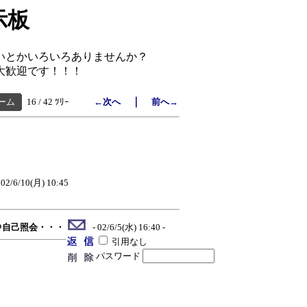
示板
いとかいろいろありませんか？
大歓迎です！！！
｜
ーム
16 / 42 ﾂﾘｰ
←次へ
前へ→
中
02/6/10(月) 10:45
＠自己照会・・・
- 02/6/5(水) 16:40 -
引用なし
パスワード