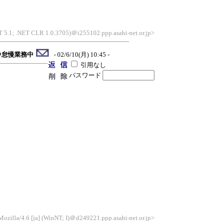
T 5.1; .NET CLR 1.0.3705)＠i255102.ppp.asahi-net.or.jp>
＠怠慢業務中
- 02/6/10(月) 10:45 -
引用なし
パスワード
Mozilla/4.6 [ja] (WinNT; I)＠d249221.ppp.asahi-net.or.jp>