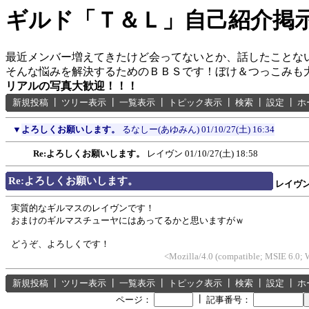
ギルド「Ｔ＆Ｌ」自己紹介掲
最近メンバー増えてきたけど会ってないとか、話したことな
そんな悩みを解決するためのＢＢＳです！ぼけ＆つっこみも
リアルの写真大歓迎！！！
新規投稿
┃
ツリー表示
┃
一覧表示
┃
トピック表示
┃
検索
┃
設定
┃
ホ
▼
よろしくお願いします。
るなしー(あゆみん)
01/10/27(土) 16:34
Re:よろしくお願いします。
レイヴン
01/10/27(土) 18:58
Re:よろしくお願いします。
レイヴ
実質的なギルマスのレイヴンです！
おまけのギルマスチューヤにはあってるかと思いますがｗ
どうぞ、よろしくです！
<Mozilla/4.0 (compatible; MSIE 6.0;
新規投稿
┃
ツリー表示
┃
一覧表示
┃
トピック表示
┃
検索
┃
設定
┃
ホ
┃
ページ：
記事番号：