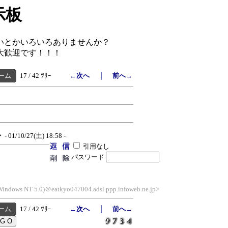
示板
いとかいろいろありませんか？
大歓迎です！！！
｜
ーム
17 / 42 ﾂﾘｰ
←次へ
前へ→
ン
- 01/10/27(土) 18:58 -
引用なし
パスワード
 Windows NT 5.0)＠eatkyo047004.adsl.ppp.infoweb.ne.jp>
｜
ーム
17 / 42 ﾂﾘｰ
←次へ
前へ→