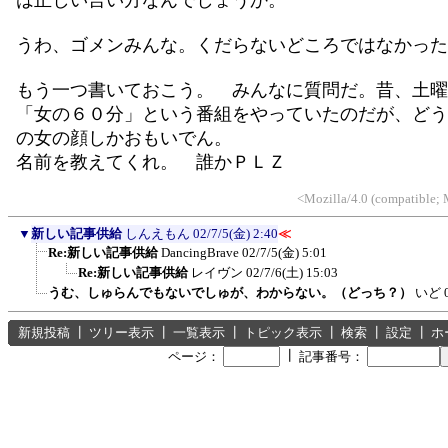
は正しい言い方なんでしょうか。
うわ、ゴメンみんな。くだらないどころではなかった
もう一つ書いておこう。 みんなに質問だ。昔、土曜
「女の６０分」という番組をやっていたのだが、どう
の女の顔しかおもいでん。
名前を教えてくれ。 誰かＰＬＺ
<Mozilla/4.0 (compatible;
▼
新しい記事供給
しんえもん
02/7/5(金) 2:40
≪
Re:新しい記事供給
DancingBrave
02/7/5(金) 5:01
Re:新しい記事供給
レイヴン
02/7/6(土) 15:03
うむ、しゅらんでもないでしゅが、わからない。（どっち？）
いど
新規投稿
┃
ツリー表示
┃
一覧表示
┃
トピック表示
┃
検索
┃
設定
┃
ホ
┃
ページ：
記事番号：