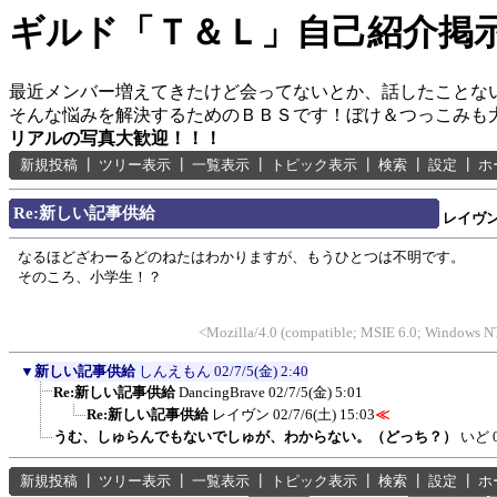
ギルド「Ｔ＆Ｌ」自己紹介掲
最近メンバー増えてきたけど会ってないとか、話したことな
そんな悩みを解決するためのＢＢＳです！ぼけ＆つっこみも
リアルの写真大歓迎！！！
新規投稿
┃
ツリー表示
┃
一覧表示
┃
トピック表示
┃
検索
┃
設定
┃
ホ
Re:新しい記事供給
レイヴ
なるほどざわーるどのねたはわかりますが、もうひとつは不明です。
そのころ、小学生！？
<Mozilla/4.0 (compatible; MSIE 6.0; Windows N
▼
新しい記事供給
しんえもん
02/7/5(金) 2:40
Re:新しい記事供給
DancingBrave
02/7/5(金) 5:01
Re:新しい記事供給
レイヴン
02/7/6(土) 15:03
≪
うむ、しゅらんでもないでしゅが、わからない。（どっち？）
いど
新規投稿
┃
ツリー表示
┃
一覧表示
┃
トピック表示
┃
検索
┃
設定
┃
ホ