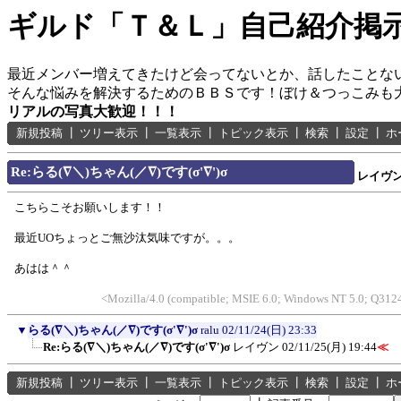
ギルド「Ｔ＆Ｌ」自己紹介掲
最近メンバー増えてきたけど会ってないとか、話したことな
そんな悩みを解決するためのＢＢＳです！ぼけ＆つっこみも
リアルの写真大歓迎！！！
新規投稿
┃
ツリー表示
┃
一覧表示
┃
トピック表示
┃
検索
┃
設定
┃
ホ
Re:らる(∇＼)ちゃん(／∇)です(σ'∇')σ
レイヴ
こちらこそお願いします！！
最近UOちょっとご無沙汰気味ですが。。。
あはは＾＾
<Mozilla/4.0 (compatible; MSIE 6.0; Windows NT 5.0; Q3124
▼
らる(∇＼)ちゃん(／∇)です(σ'∇')σ
ralu
02/11/24(日) 23:33
Re:らる(∇＼)ちゃん(／∇)です(σ'∇')σ
レイヴン
02/11/25(月) 19:44
≪
新規投稿
┃
ツリー表示
┃
一覧表示
┃
トピック表示
┃
検索
┃
設定
┃
ホ