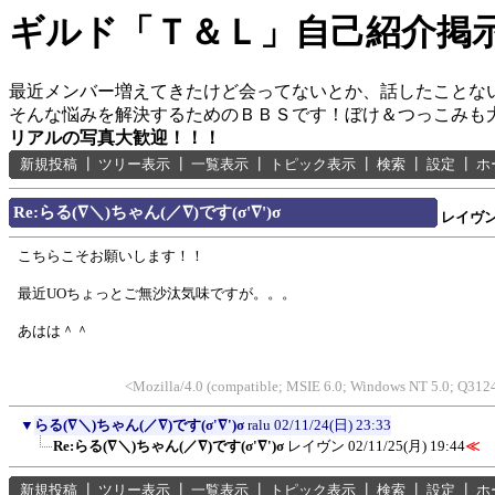
ギルド「Ｔ＆Ｌ」自己紹介掲
最近メンバー増えてきたけど会ってないとか、話したことな
そんな悩みを解決するためのＢＢＳです！ぼけ＆つっこみも
リアルの写真大歓迎！！！
新規投稿
┃
ツリー表示
┃
一覧表示
┃
トピック表示
┃
検索
┃
設定
┃
ホ
Re:らる(∇＼)ちゃん(／∇)です(σ'∇')σ
レイヴ
こちらこそお願いします！！
最近UOちょっとご無沙汰気味ですが。。。
あはは＾＾
<Mozilla/4.0 (compatible; MSIE 6.0; Windows NT 5.0; Q3124
▼
らる(∇＼)ちゃん(／∇)です(σ'∇')σ
ralu
02/11/24(日) 23:33
Re:らる(∇＼)ちゃん(／∇)です(σ'∇')σ
レイヴン
02/11/25(月) 19:44
≪
新規投稿
┃
ツリー表示
┃
一覧表示
┃
トピック表示
┃
検索
┃
設定
┃
ホ