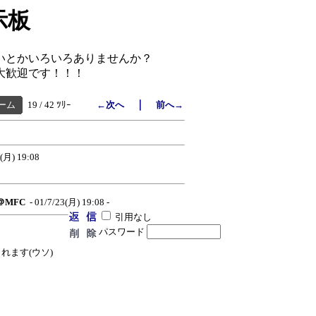
示板
いとかいろいろありませんか？
大歓迎です！！！
｜
ーム
19 / 42 ﾂﾘｰ
←次へ
前へ→
3(月) 19:08
e＠MFC
- 01/7/23(月) 19:08 -
引用なし
パスワード
れます(ウソ)