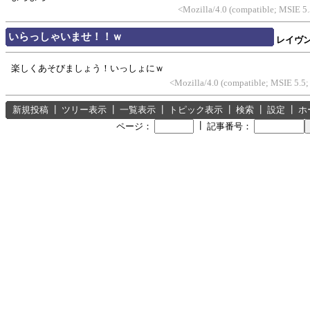
<Mozilla/4.0 (compatible; MSIE 5
いらっしゃいませ！！ｗ
レイヴ
楽しくあそびましょう！いっしょにｗ
<Mozilla/4.0 (compatible; MSIE 5.5
新規投稿
┃
ツリー表示
┃
一覧表示
┃
トピック表示
┃
検索
┃
設定
┃
ホ
┃
ページ：
記事番号：