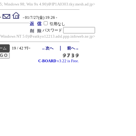
.5; Windows 98; Win 9x 4.90)＠IP1A0303.tky.mesh.ad.jp>
ン
- 01/7/27(金) 19:26 -
引用なし
パスワード
; Windows NT 5.0)＠eatkyo12213.adsl.ppp.infoweb.ne.jp>
｜
ーム
19 / 42 ﾂﾘｰ
←次へ
前へ→
C-BOARD
v3.22 is Free.