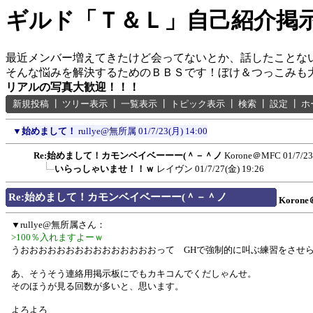
ギルド「Ｔ＆Ｌ」自己紹介掲
最近メンバー増えてきたけど会ってないとか、話したことな
そんな悩みを解決するためのＢＢＳです！ぼけ＆つっこみも
リアルの写真大歓迎！！！
新規投稿
┃
ツリー表示
┃
一覧表示
┃
トピック表示
┃
検索
┃
設定
┃
ホ
▼
始めまして！
rullye@無所属
01/7/23(月) 14:00
Re:始めまして！カモンベイベーーー(＾－＾ノ
Korone＠MFC
01/7/2
いらっしゃいませ！！ｗ
レイヴン
01/7/27(金) 19:26
Re:始めまして！カモンベイベーーー(＾－＾ノ
Koron
▼rullye@無所属さん：
>100％入れますよーｗ
うおおおおおおおおおおおおおおおって GHで強制的に叫ぶ練習をさせら
あ、そうそう連絡用掲示板にでもカキコんでくだしゃんせ。
そのほうが見る回数が多いと、思います。
よろよろ