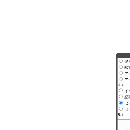
発
閲
ア
ア
Ａ）
イ
記
セ
セ
ル）