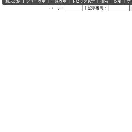
新規投稿
┃
ツリー表示
┃
一覧表示
┃
トピック表示
┃
検索
┃
設定
┃
ホ
┃
ページ：
記事番号：