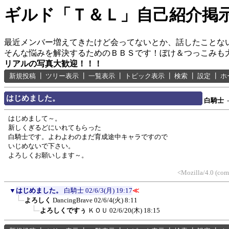
ギルド「Ｔ＆Ｌ」自己紹介掲
最近メンバー増えてきたけど会ってないとか、話したことな
そんな悩みを解決するためのＢＢＳです！ぼけ＆つっこみも
リアルの写真大歓迎！！！
新規投稿
┃
ツリー表示
┃
一覧表示
┃
トピック表示
┃
検索
┃
設定
┃
ホ
はじめました。
白騎士
-
はじめまして～。
新しくぎるどにいれてもらった
白騎士です。よわよわのまだ育成途中キャラですので
いじめないで下さい。
よろしくお願いします～。
<Mozilla/4.0 (com
▼
はじめました。
白騎士
02/6/3(月) 19:17
≪
よろしく
DancingBrave
02/6/4(火) 8:11
よろしくですぅ
ＫＯＵ
02/6/20(木) 18:15