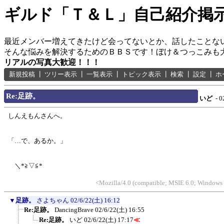
ギルド「Ｔ＆Ｌ」自己紹介掲
最近メンバー増えてきたけど会ってないとか、話したことな
そんな悩みを解決するためのＢＢＳです！ぼけ＆つっこみも
リアルの写真大歓迎！！！
新規投稿
┃
ツリー表示
┃
一覧表示
┃
トピック表示
┃
検索
┃
設定
┃
ホ
Re:足跡。
いど
- 0
しんえもんさんへ。
「…で、あるか。」
＼*≧▽≦*
<Mozilla/4.0 (compatible; MSIE 6.0; Windows
▼
足跡。
さよちゃん
02/6/22(土) 16:12
Re:足跡。
DancingBrave
02/6/22(土) 16:55
Re:足跡。
いど
02/6/22(土) 17:17
≪