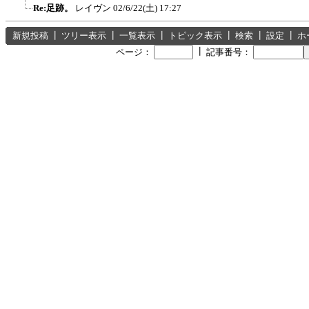
Re:足跡。
レイヴン
02/6/22(土) 17:27
新規投稿
┃
ツリー表示
┃
一覧表示
┃
トピック表示
┃
検索
┃
設定
┃
ホ
┃
ページ：
記事番号：