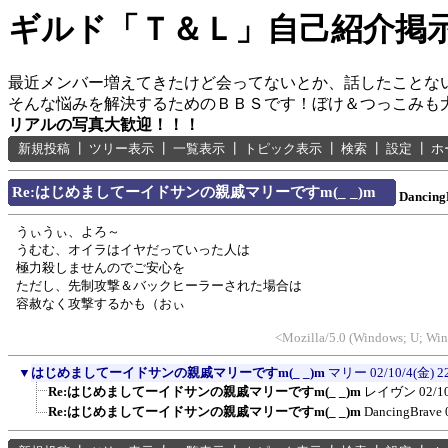
ギルド「Ｔ＆Ｌ」自己紹介掲
最近メンバー増えてきたけど会ってないとか、話したことな
そんな悩みを解決するためのＢＢＳです！ぼけ＆つっこみも
リアルの写真大歓迎！！！
新規投稿
┃
ツリー表示
┃
一覧表示
┃
トピック表示
┃
検索
┃
設定
┃
ホ
Re:はじめましてーイドサンの親戚マリーですm(_ _)m
Dancing
うぃうぃ、よろ～
うむむ、オイラはイヤだっていった人は
極力殺しませんのでご安心を
ただし、先制攻撃＆バックヒーラーされた場合は
容赦なく攻撃するかも（おぃ
<Mozilla/5.0 (Windows; U; Win
▼
はじめましてーイドサンの親戚マリーですm(_ _)m
マリー
02/10/4(金) 2
Re:はじめましてーイドサンの親戚マリーですm(_ _)m
レイヴン
02/1
Re:はじめましてーイドサンの親戚マリーですm(_ _)m
DancingBrave