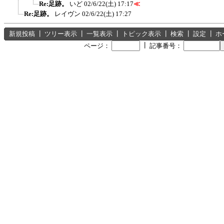
Re:足跡。
いど
02/6/22(土) 17:17
≪
Re:足跡。
レイヴン
02/6/22(土) 17:27
新規投稿
┃
ツリー表示
┃
一覧表示
┃
トピック表示
┃
検索
┃
設定
┃
ホ
┃
ページ：
記事番号：