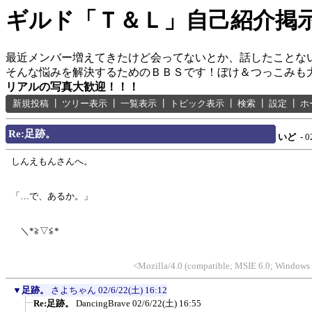
ギルド「Ｔ＆Ｌ」自己紹介掲
最近メンバー増えてきたけど会ってないとか、話したことな
そんな悩みを解決するためのＢＢＳです！ぼけ＆つっこみも
リアルの写真大歓迎！！！
新規投稿
┃
ツリー表示
┃
一覧表示
┃
トピック表示
┃
検索
┃
設定
┃
ホ
Re:足跡。
いど
- 0
しんえもんさんへ。
「…で、あるか。」
＼*≧▽≦*
<Mozilla/4.0 (compatible; MSIE 6.0; Windows
▼
足跡。
さよちゃん
02/6/22(土) 16:12
Re:足跡。
DancingBrave
02/6/22(土) 16:55