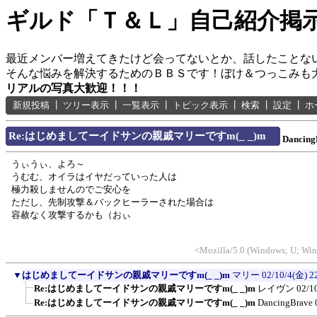
ギルド「Ｔ＆Ｌ」自己紹介掲
最近メンバー増えてきたけど会ってないとか、話したことな
そんな悩みを解決するためのＢＢＳです！ぼけ＆つっこみも
リアルの写真大歓迎！！！
新規投稿
┃
ツリー表示
┃
一覧表示
┃
トピック表示
┃
検索
┃
設定
┃
ホ
Re:はじめましてーイドサンの親戚マリーですm(_ _)m
Dancing
うぃうぃ、よろ～
うむむ、オイラはイヤだっていった人は
極力殺しませんのでご安心を
ただし、先制攻撃＆バックヒーラーされた場合は
容赦なく攻撃するかも（おぃ
<Mozilla/5.0 (Windows; U; Win
▼
はじめましてーイドサンの親戚マリーですm(_ _)m
マリー
02/10/4(金) 2
Re:はじめましてーイドサンの親戚マリーですm(_ _)m
レイヴン
02/1
Re:はじめましてーイドサンの親戚マリーですm(_ _)m
DancingBrave