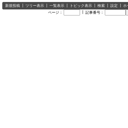
新規投稿
┃
ツリー表示
┃
一覧表示
┃
トピック表示
┃
検索
┃
設定
┃
ホ
┃
ページ：
記事番号：