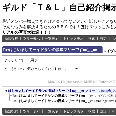
ギルド「Ｔ＆Ｌ」自己紹介掲
最近メンバー増えてきたけど会ってないとか、話したことな
そんな悩みを解決するためのＢＢＳです！ぼけ＆つっこみも
リアルの写真大歓迎！！！
新規投稿
┃
ツリー表示
┃
一覧表示
┃
トピック表示
┃
検索
┃
設定
┃
ホ
Re:はじめましてーイドサンの親戚マリーですm(_ _)m
レイヴ
よろしくです！（再び
というかいつで呼び出してくだされば。。。。ｗ
<Mozilla/4.0 (compatible; MSIE 6.0; Windows N
▼
はじめましてーイドサンの親戚マリーですm(_ _)m
マリー
02/10/4(金) 2
Re:はじめましてーイドサンの親戚マリーですm(_ _)m
レイヴン
02/1
Re:はじめましてーイドサンの親戚マリーですm(_ _)m
DancingBrave
新規投稿
┃
ツリー表示
┃
一覧表示
┃
トピック表示
┃
検索
┃
設定
┃
ホ