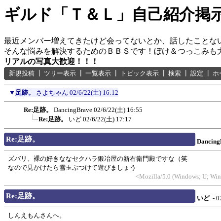
ギルド「Ｔ＆Ｌ」自己紹介掲
最近メンバー増えてきたけど会ってないとか、話したことな
そんな悩みを解決するためのＢＢＳです！ぼけ＆つっこみも
リアルの写真大歓迎！！！
新規投稿
┃
ツリー表示
┃
一覧表示
┃
トピック表示
┃
検索
┃
設定
┃
ホ
▼
足跡。
さよちゃん
02/6/22(土) 16:12
Re:足跡。
DancingBrave
02/6/22(土) 16:55
Re:足跡。
いど
02/6/22(土) 17:17
Re:足跡。
Dancing
ズバリ、裸の好きななセクハラ鍛冶屋の新右衛門殿ですな（笑
なので見かけたら雪玉ぶつけて遊びましょう
<Mozilla/5.0 (Windows; U; Win
Re:足跡。
いど
- 0
しんえもんさんへ。