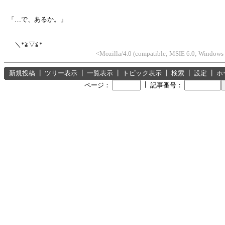
「…で、あるか。」
＼*≧▽≦*
<Mozilla/4.0 (compatible; MSIE 6.0; Windows
新規投稿
┃
ツリー表示
┃
一覧表示
┃
トピック表示
┃
検索
┃
設定
┃
ホ
┃
ページ：
記事番号：