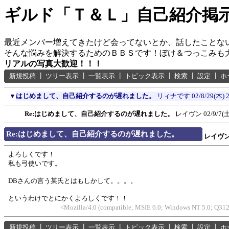
ギルド「Ｔ＆Ｌ」自己紹介掲
最近メンバー増えてきたけど会ってないとか、話したことな
そんな悩みを解決するためのＢＢＳです！ぼけ＆つっこみも
リアルの写真大歓迎！！！
新規投稿
┃
ツリー表示
┃
一覧表示
┃
トピック表示
┃
検索
┃
設定
┃
ホ
▼
はじめまして、自己紹介するのが遅れました。
リィナです
02/8/29(木) 
Re:はじめまして、自己紹介するのが遅れました。
レイヴン
02/9/7(土
Re:はじめまして、自己紹介するのが遅れました。
レイヴ
よろしくです！
私も弓使いです。
DBさんの言う某氏とはもしかして。。。。
というわけでとにかくよろしくです！！
<Mozilla/4.0 (compatible; MSIE 6.0; Windows NT 5.0; Q31
新規投稿
┃
ツリー表示
┃
一覧表示
┃
トピック表示
┃
検索
┃
設定
┃
ホ