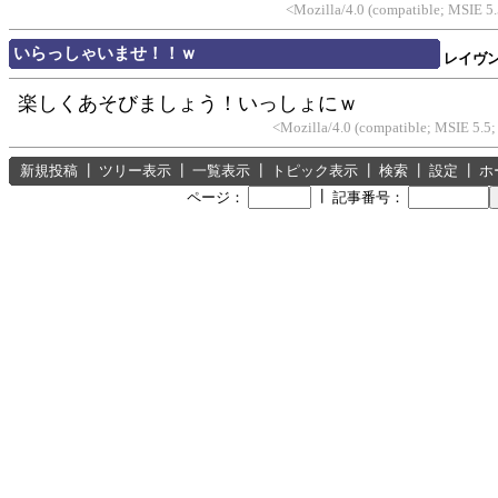
<Mozilla/4.0 (compatible; MSIE 5
いらっしゃいませ！！ｗ
レイヴ
楽しくあそびましょう！いっしょにｗ
<Mozilla/4.0 (compatible; MSIE 5.5
新規投稿
┃
ツリー表示
┃
一覧表示
┃
トピック表示
┃
検索
┃
設定
┃
ホ
┃
ページ：
記事番号：