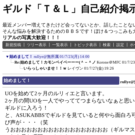
ギルド「Ｔ＆Ｌ」自己紹介掲
最近メンバー増えてきたけど会ってないとか、話したことな
そんな悩みを解決するためのＢＢＳです！ぼけ＆つっこみも
リアルの写真大歓迎！！！
新規投稿
┃
ツリー表示
┃
一覧表示
┃
トピック表示
┃
検索
┃
設定
┃
ホ
▼
始めまして！
rullye@無所属
01/7/23(月) 14:00
Re:始めまして！カモンベイベーーー(＾－＾ノ
Korone＠MFC
01/7/2
いらっしゃいませ！！ｗ
レイヴン
01/7/27(金) 19:26
始めまして！
rully
UOを始めて2ヶ月のルリィエと言います。
2ヶ月の間UOを一人でやっててつまらないなぁと思
ギルドに入ろう！
と、ASUKABBSでギルドを見ていると何やら面白ろ
び声が・・・（笑
うおおおおおおおおおおおおおおおおおお（ギルマスt